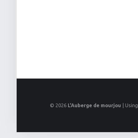
© 2026
L'Auberge de mourjou
|
Usin