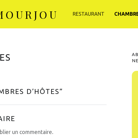
PRIMARY MENU
 MOURJOU
RESTAURANT
CHAMBRE
S
A
ES
N
MBRES D’HÔTES
”
AIRE
blier un commentaire.