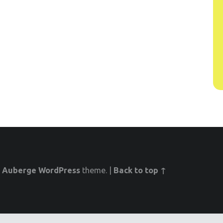
g
Auberge
WordPress
theme.
|
Back to top ↑