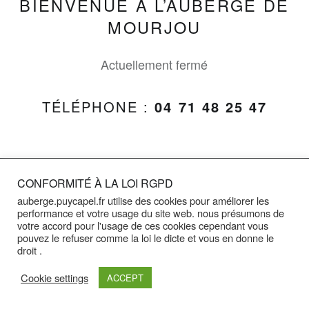
BIENVENUE À L’AUBERGE DE
MOURJOU
Actuellement fermé
TÉLÉPHONE :
04 71 48 25 47
CONFORMITÉ À LA LOI RGPD
© 2026
|
Using
L'Auberge de mourjou
Auberge
auberge.puycapel.fr utilise des cookies pour améliorer les
theme.
|
WordPress
Back to top ↑
performance et votre usage du site web. nous présumons de
votre accord pour l'usage de ces cookies cependant vous
pouvez le refuser comme la loi le dicte et vous en donne le
droit .
Cookie settings
ACCEPT